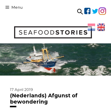
Skip
Menu
to
content
Skip
to
content
17 April 2019
(Nederlands) Afgunst of
bewondering