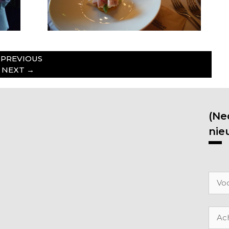
PREVIOUS
NEXT
→
(Ne
nie