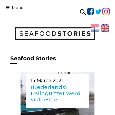
Skip
Menu
to
content
Skip
to
content
Seafood Stories
14 March 2021
(Nederlands)
Palinguitzet werd
visfeestje