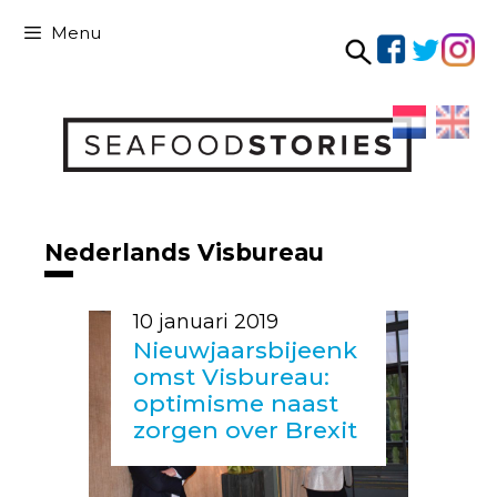
Ga
Menu
naar
de
Ga
inhoud
naar
de
inhoud
Nederlands Visbureau
10 januari 2019
Nieuwjaarsbijeenk
omst Visbureau:
optimisme naast
zorgen over Brexit