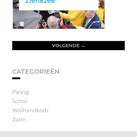
Zierikzee
VOLGENDE
→
CATEGORIEËN
Paling
Schol
Wolhandkrab
Zalm