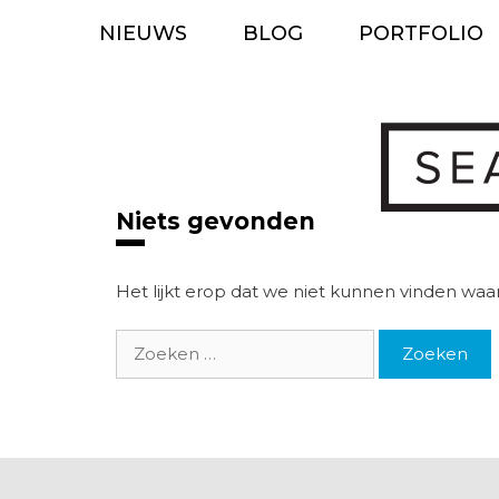
Ga
NIEUWS
BLOG
PORTFOLIO
naar
de
inhoud
Niets gevonden
Het lijkt erop dat we niet kunnen vinden waar
Zoek
naar: