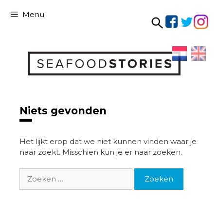
Ga
Menu
naar
de
Ga
inhoud
naar
de
inhoud
Niets gevonden
Het lijkt erop dat we niet kunnen vinden waar je
naar zoekt. Misschien kun je er naar zoeken.
Zoek
naar: