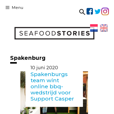
Ga
Menu
naar
de
Ga
inhoud
naar
de
inhoud
Spakenburg
10 juni 2020
Spakenburgs
team wint
online bbq-
wedstrijd voor
Support Casper