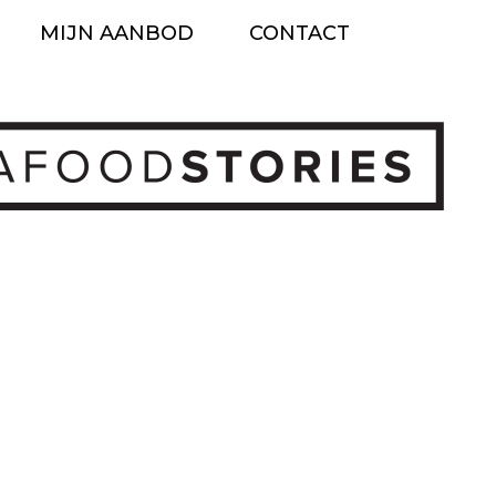
MIJN AANBOD
CONTACT
Ga
naar
de
inhoud