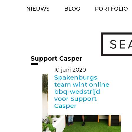
Ga
NIEUWS
BLOG
PORTFOLIO
naar
de
inhoud
Support Casper
10 juni 2020
Spakenburgs
team wint online
bbq-wedstrijd
voor Support
Casper