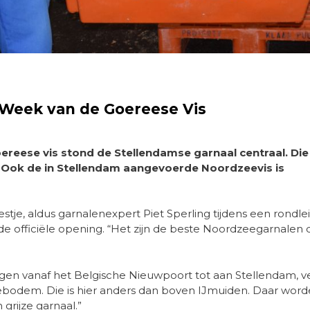
g Week van de Goereese Vis
ereese vis stond de Stellendamse garnaal centraal. Die
Ook de in Stellendam aangevoerde Noordzeevis is
tje, aldus garnalenexpert Piet Sperling tijdens een rondle
e officiële opening. “Het zijn de beste Noordzeegarnalen d
en vanaf het Belgische Nieuwpoort tot aan Stellendam, ve
bodem. Die is hier anders dan boven IJmuiden. Daar wor
grijze garnaal.”