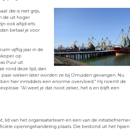
: die is niet grijs,
n de uit hoger
n ook altijd iets
dan betaal je voor
uim vijftig jaar in de
inkoper op
as Puul uit
ë rond deze tijd, dan
 paar weken later worden ze bij IJmuiden gevangen. Nu
hebben hier inmiddels een enorme overvloed.” Hij noemt de
losie. “Al weet je dat nooit zeker, het is en blijft een
 lid van het organisatieteam en een van de initiatiefneme
iciële openingshandeling plaats. Die bestond uit het hijsen