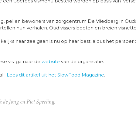
ee een Goerees vismenu besteld worden op basis van verse
slag, pellen bewoners van zorgcentrum De Vliedberg in Ou
tellen hun verhalen. Oud vissers boeten en breien visnette
elijks naar zee gaan is nu op haar best, aldus het persberi
se vis: ga naar de
website
van de organisatie.
l :
Lees dit artikel uit het SlowFood Magazine
.
de Jong en Piet Sperling.