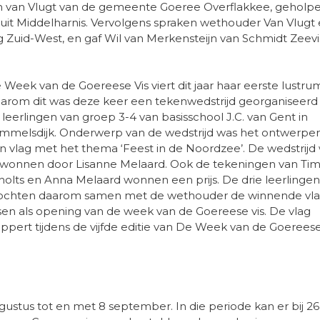
an van Vlugt van de gemeente Goeree Overflakkee, geholp
t uit Middelharnis. Vervolgens spraken wethouder Van Vlugt
g Zuid-West, en gaf Wil van Merkensteijn van Schmidt Zeevis
 Week van de Goereese Vis viert dit jaar haar eerste lustrum
arom dit was deze keer een tekenwedstrijd georganiseerd
 leerlingen van groep 3-4 van basisschool J.C. van Gent in
mmelsdijk. Onderwerp van de wedstrijd was het ontwerpe
n vlag met het thema ‘Feest in de Noordzee’. De wedstrijd
wonnen door Lisanne Melaard. Ook de tekeningen van Ti
holts en Anna Melaard wonnen een prijs. De drie leerlingen
chten daarom samen met de wethouder de winnende vl
jsen als opening van de week van de Goereese vis. De vlag
ppert tijdens de vijfde editie van De Week van de Goereese
ustus tot en met 8 september. In die periode kan er bij 26