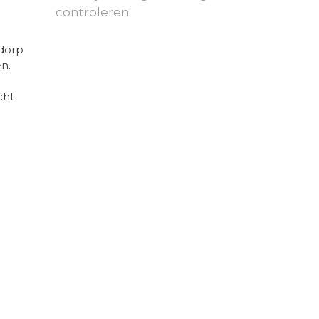
controleren
ddorp
n.
cht