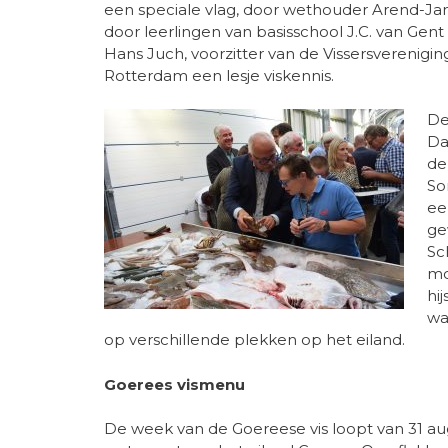
een speciale vlag, door wethouder Arend-J
door leerlingen van basisschool J.C. van Gen
Hans Juch, voorzitter van de Vissersverenigin
Rotterdam een lesje viskennis.
De
Da
de
So
ee
ge
Sc
mo
hi
wa
op verschillende plekken op het eiland.
Goerees vismenu
De week van de Goereese vis loopt van 31 aug