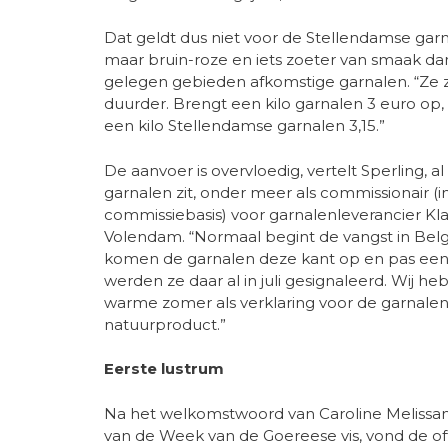
Dat geldt dus niet voor de Stellendamse garnaal
maar bruin-roze en iets zoeter van smaak da
gelegen gebieden afkomstige garnalen. “Ze zij
duurder. Brengt een kilo garnalen 3 euro op, 
een kilo Stellendamse garnalen 3,15.”
De aanvoer is overvloedig, vertelt Sperling, al r
garnalen zit, onder meer als commissionair (
commissiebasis) voor garnalenleverancier Kla
Volendam. “Normaal begint de vangst in Belgi
komen de garnalen deze kant op en pas een
werden ze daar al in juli gesignaleerd. Wij 
warme zomer als verklaring voor de garnalenexp
natuurproduct.”
Eerste lustrum
Na het welkomstwoord van Caroline Melissant,
van de Week van de Goereese vis, vond de off