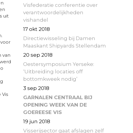
en
Visfederatie conferentie over
 en
verantwoordelijkheden
 uit
vishandel
17 okt 2018
.
Directiewisseling bij Damen
 voor
Maaskant Shipyards Stellendam
20 sep 2018
n van
 werd
Oestersymposium Yerseke:
mo
‘Uitbreiding locaties off
bottomkweek nodig’
ag
3 sep 2018
 Vis
GARNALEN CENTRAAL BIJ
OPENING WEEK VAN DE
GOEREESE VIS
19 jun 2018
Visserijsector gaat afslagen zelf