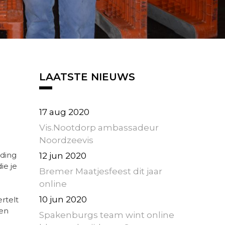
LAATSTE NIEUWS
17 aug 2020
Vis.Nootdorp ambassadeur
Noordzeevis
iding
12 jun 2020
ie je
Bremer Maatjesfeest dit jaar
online
10 jun 2020
rtelt
den
Spakenburgs team wint online