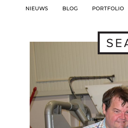
Ga
NIEUWS
BLOG
PORTFOLIO
naar
de
inhoud