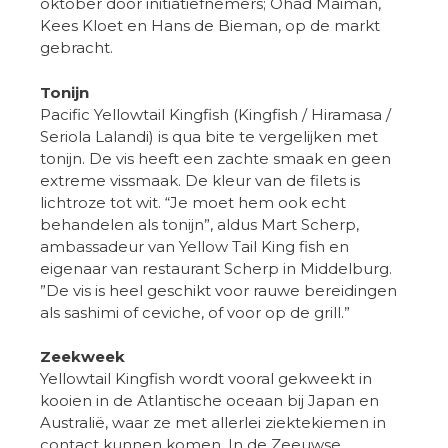
oktober door initiatiefnemers; Ohad Maiman,
Kees Kloet en Hans de Bieman, op de markt
gebracht.
Tonijn
Pacific Yellowtail Kingfish (Kingfish / Hiramasa /
Seriola Lalandi) is qua bite te vergelijken met
tonijn. De vis heeft een zachte smaak en geen
extreme vissmaak. De kleur van de filets is
lichtroze tot wit. “Je moet hem ook echt
behandelen als tonijn”, aldus Mart Scherp,
ambassadeur van Yellow Tail King fish en
eigenaar van restaurant Scherp in Middelburg.
”De vis is heel geschikt voor rauwe bereidingen
als sashimi of ceviche, of voor op de grill.”
Zeekweek
Yellowtail Kingfish wordt vooral gekweekt in
kooien in de Atlantische oceaan bij Japan en
Australië, waar ze met allerlei ziektekiemen in
contact kunnen komen. In de Zeeuwse