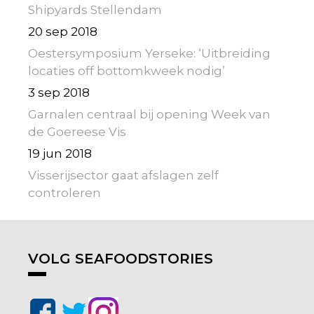
Shipyards Stellendam
20 sep 2018
Oestersymposium Yerseke: ‘Uitbreiding
locaties off bottomkweek nodig’
3 sep 2018
Garnalen centraal bij opening Week van
de Goereese Vis
19 jun 2018
Visserijsector gaat afslagen zelf
controleren
VOLG SEAFOODSTORIES