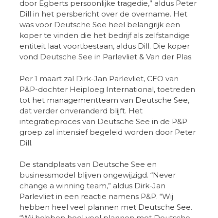
door Egberts persoonlijke tragedie,” aldus Peter
Dill in het persbericht over de overname. Het
was voor Deutsche See heel belangrijk een
koper te vinden die het bedrijf als zelfstandige
entiteit laat voortbestaan, aldus Dill. Die koper
vond Deutsche See in Parlevliet & Van der Plas.
Per 1 maart zal Dirk-Jan Parlevliet, CEO van
P&P-dochter Heiploeg International, toetreden
tot het managementteam van Deutsche See,
dat verder onveranderd blijft. Het
integratieproces van Deutsche See in de P&P
groep zal intensief begeleid worden door Peter
Dill.
De standplaats van Deutsche See en
businessmodel blijven ongewijzigd. “Never
change a winning team,” aldus Dirk-Jan
Parlevliet in een reactie namens P&P. “Wij
hebben heel veel plannen met Deutsche See.
“Wij hebben heel veel plannen met Deutsche