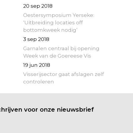
20 sep 2018
Oestersymposium Yerseke:
‘Uitbreiding locaties off
bottomkweek nodig’
3 sep 2018
Garnalen centraal bij opening
Week van de Goereese Vis
19 jun 2018
Visserijsector gaat afslagen zelf
controleren
chrijven voor onze nieuwsbrief