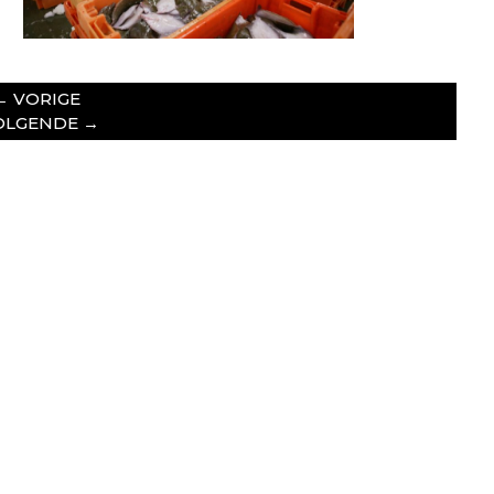
←
VORIGE
OLGENDE
→