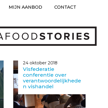
MIJN AANBOD
CONTACT
Ga
naar
de
inhoud
24 oktober 2018
Visfederatie
conferentie over
verantwoordelijkhede
n vishandel